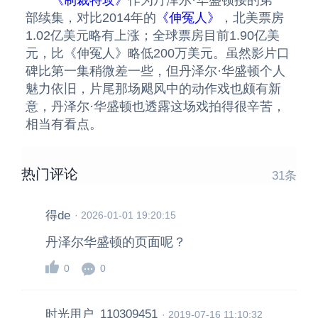
《制裁特攻》
作为丹泽尔·华盛顿接的第一
部续集，对比2014年的
《伸冤人》
，北美票房
1.02亿美元略有上涨；全球票房目前1.90亿美
元，比《伸冤人》略低200万美元。虽然影片口
碑比第一集稍微差一些，但丹泽尔·华盛顿个人
魅力依旧，片尾那场飓风中的动作戏也颇有新
意，丹泽尔·华盛顿也透露这场戏拍得很辛苦，
相当有看点。
热门评论
31
条
得de
·
2026-01-01 19:20:15
丹泽尔华盛顿的页面呢？
0
0
时光用户_110309451
·
2019-07-16 11:10:32