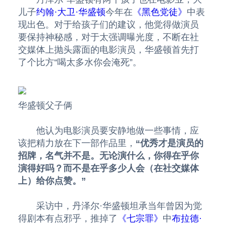
儿子
约翰·大卫·华盛顿
今年在
《黑色党徒》
中表
现出色。对于给孩子们的建议，他觉得做演员
要保持神秘感，对于太强调曝光度，不断在社
交媒体上抛头露面的电影演员，华盛顿首先打
了个比方“喝太多水你会淹死”。
华盛顿父子俩
他认为电影演员要安静地做一些事情，应
该把精力放在下一部作品里，
“优秀才是演员的
招牌，名气并不是。无论演什么，你得在乎你
演得好吗？而不是在乎多少人会（在社交媒体
上）给你点赞。”
采访中，丹泽尔·华盛顿坦承当年曾因为觉
得剧本有点邪乎，推掉了
《七宗罪》
中
布拉德·