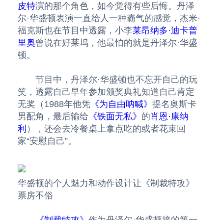
皮特
演的那个角色，如今觉得有些后悔。丹泽
尔·华盛顿表演一直给人一种霸气的感觉，杰米·
福克斯也在节目中透露，小李
莱昂纳多·迪卡普
里奥
曾说在好莱坞，他最怕的就是丹泽尔·华盛
顿。
节目中，丹泽尔·华盛顿也不忘开自己的玩
笑，透露自己早年参加颁奖典礼知道自己肯定
无奖（1988年他凭
《为自由呐喊》
提名奥斯卡
男配角，最后输给
《铁面无私》
的
肖恩·康纳
利
），还会去冷餐桌上拿点吃的或者花束回
家“安慰自己”。
华盛顿的个人魅力和动作设计让《制裁特攻》
票房不俗