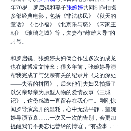
年70岁。罗启锐和妻子
张婉婷
共同制作拍摄
多部经典电影，包括《非法移民》《秋天的
童话》《七小福》《北京乐与怒》《宋家王
朝》《玻璃之城》等，夫妻有“雌雄大导”的
封号。
和罗启锐、张婉婷夫妇俩合作过多次的成龙
也在微博发文悼念：很多年前，张婉婷导演
帮我完成了与父亲有关的纪录片《龙的深处
——失落的拼图》，后来他们夫妇又拍摄了
以父亲母亲为原型人物的爱情故事《三城
记》，这份感激一直留存在我心中。刚刚惊
闻罗导演离开的噩耗，心中无法平静，望婉
婷导演节哀……一次又一次的告别，会更加
提醒我们不要忘记曾经的情谊，“有些事，一