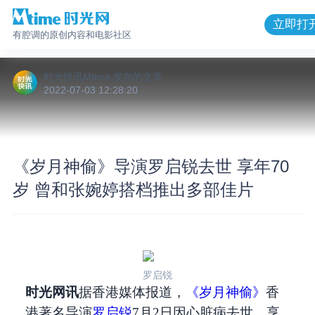
立即打
有腔调的原创内容和电影社区
时光快讯Mtime
发布的
文章
2022-07-03 12:28:20
《岁月神偷》导演罗启锐去世 享年70
岁 曾和张婉婷搭档推出多部佳片
罗启锐
时光网讯
据香港媒体报道，
《岁月神偷》
香
港著名导演
罗启锐
7月2日因心脏病去世，享