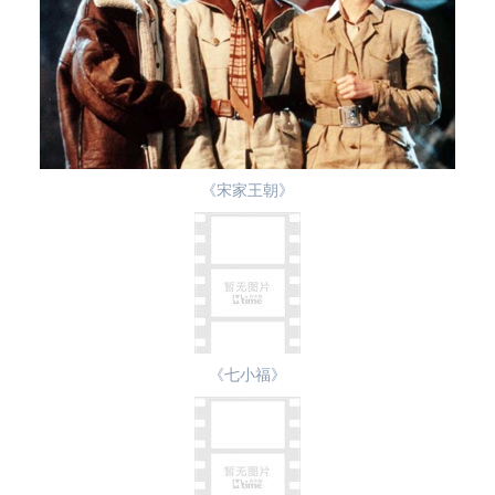
《宋家王朝》
《七小福》