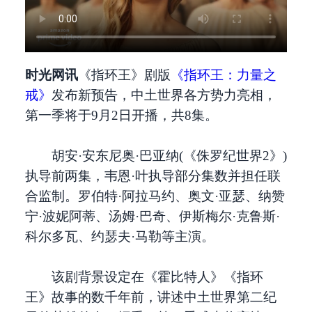
时光网讯
《指环王》剧版
《指环王：力量之
戒》
发布新预告，中土世界各方势力亮相，
第一季将于9月2日开播，共8集。
胡安·安东尼奥·巴亚纳(《侏罗纪世界2》)
执导前两集，韦恩·叶执导部分集数并担任联
合监制。罗伯特·阿拉马约、奥文·亚瑟、纳赞
宁·波妮阿蒂、汤姆·巴奇、伊斯梅尔·克鲁斯·
科尔多瓦、约瑟夫·马勒等主演。
该剧背景设定在《霍比特人》《指环
王》故事的数千年前，讲述中土世界第二纪