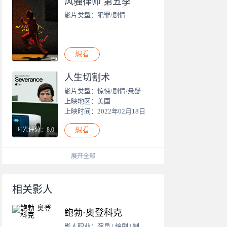
风骚律师 第五季
影片类型：犯罪/剧情
想看
人生切割术
影片类型：惊悚/剧情/悬疑
上映地区：美国
上映时间：2022年02月18日
时光评分：8.0
想看
展开全部
相关影人
鲍勃·奥登科克
影人职业：演员 | 编剧 | 制作人