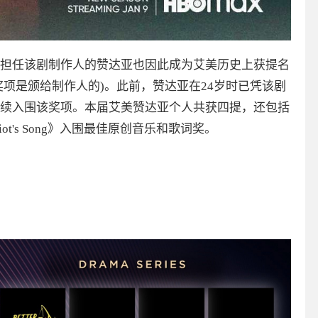
担任该剧制作人的赞达亚也因此成为艾美历史上获提名
奖项是颁给制作人的)。此前，赞达亚在24岁时已凭该剧
续入围该奖项。本届艾美赞达亚个人共获四提，还包括
liot's Song》入围最佳原创音乐和歌词奖。