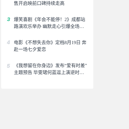
售开启映前口碑持续走高
爆笑喜剧《年会不能停！2》成都站
路演欢乐举办 幽默走心引爆全场共
鸣
电影《不想失去你》定档8月19日 奔
赴一场七夕爱恋
《我想留在你身边》发布“爱有时差”
主题预告 毕雯珺何蓝逗上演逆时虐
恋