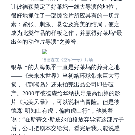
让彼德森奠定了好莱坞一线大导演的地位，
很好地抓住了一部惊险片所应具有的一切元
素：紧张、刺激、悬念及完美的结局，使之
成为此类作品的样板之作，并赢得好莱坞“最
出色的动作片导演”之美誉。
彼德森在《空军一号》片场
银幕上的大海似乎一直是好莱坞的葬身之地
——《未来水世界》当初给环球带来巨大亏
损，《割喉岛》还未拍完出品公司即告破
产。2000年彼德森给华纳执导最高预算的影
片《完美风暴》，可以说相当冒险。但是彼
德森“明知山有虎，偏向虎山行”，他笑着
说：“在斯蒂文·斯皮尔伯格放弃导演这部片子
后，公司把剧本交给我。看完后我只能说感