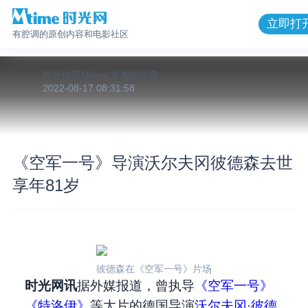
立即打
有腔调的原创内容和电影社区
时光快讯Mtime
发布的
文章
2022-08-17 08:31:58
《空军一号》导演沃尔夫冈彼德森去世
享年81岁
彼德森在《空军一号》片场
时光网讯
据外媒报道，曾执导
《空军一号》
《特洛伊》
等大片的德国导演
沃尔夫冈·彼德