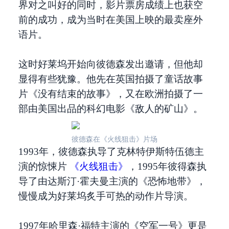
界对之叫好的同时，影片票房成绩上也获空
前的成功，成为当时在美国上映的最卖座外
语片。
这时好莱坞开始向彼德森发出邀请，但他却
显得有些犹豫。他先在英国拍摄了童话故事
片《没有结束的故事》，又在欧洲拍摄了一
部由美国出品的科幻电影《敌人的矿山》。
彼德森在《火线狙击》片场
1993年，彼德森执导了克林特伊斯特伍德主
演的惊悚片
《火线狙击》
，1995年彼得森执
导了由达斯汀·霍夫曼主演的《恐怖地带》，
慢慢成为好莱坞炙手可热的动作片导演。
1997年哈里森·福特主演的《空军一号》更是