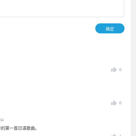
确定
。
0
0
34
听的第一首日语歌曲。