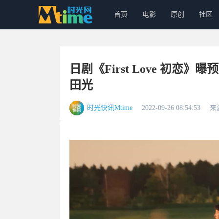
首页
电影
原创
社区
日剧《First Love 初恋
田光
时光快讯Mtime
2022-09-26 08:54:53
来