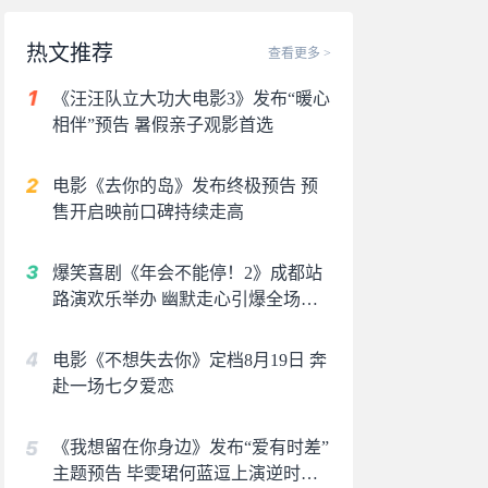
热文推荐
查看更多 >
《汪汪队立大功大电影3》发布“暖心
相伴”预告 暑假亲子观影首选
电影《去你的岛》发布终极预告 预
售开启映前口碑持续走高
爆笑喜剧《年会不能停！2》成都站
路演欢乐举办 幽默走心引爆全场共
鸣
电影《不想失去你》定档8月19日 奔
赴一场七夕爱恋
《我想留在你身边》发布“爱有时差”
主题预告 毕雯珺何蓝逗上演逆时虐