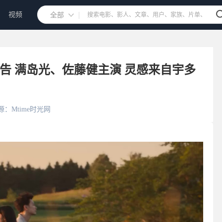
视频
全部
》曝预告 满岛光、佐藤健主演 灵感来自宇多
源：Mtime时光网