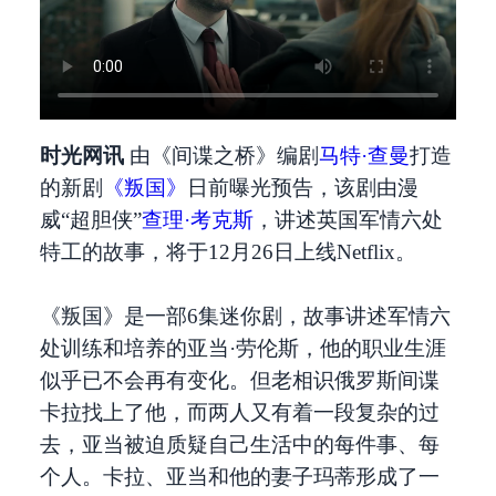
时光网讯
由《间谍之桥》编剧
马特·查曼
打造
的新剧
《叛国》
日前曝光预告，该剧由漫
威“超胆侠”
查理·考克斯
，讲述英国军情六处
特工的故事，将于12月26日上线Netflix。
《叛国》是一部6集迷你剧，故事讲述军情六
处训练和培养的亚当·劳伦斯，他的职业生涯
似乎已不会再有变化。但老相识俄罗斯间谍
卡拉找上了他，而两人又有着一段复杂的过
去，亚当被迫质疑自己生活中的每件事、每
个人。卡拉、亚当和他的妻子玛蒂形成了一