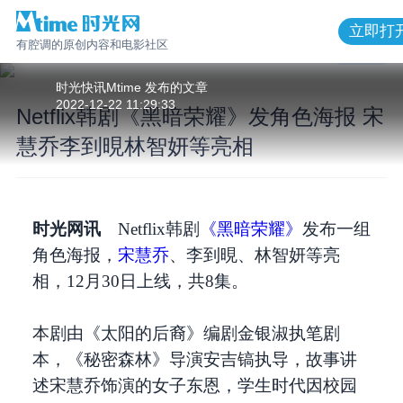
立即打
有腔调的原创内容和电影社区
1
/
9
时光快讯Mtime
发布的
文章
2022-12-22 11:29:33
Netflix韩剧《黑暗荣耀》发角色海报 宋
慧乔李到晛林智妍等亮相
Netflix韩剧《黑暗荣耀》发角色海报 宋
慧乔李到晛林智妍等亮相
时光网讯
Netflix韩剧
《黑暗荣耀》
发布一组
角色海报，
宋慧乔
、李到晛、林智妍等亮
相，12月30日上线，共8集。
本剧由《太阳的后裔》编剧金银淑执笔剧
本，《秘密森林》导演安吉镐执导，故事讲
述宋慧乔饰演的女子东恩，学生时代因校园