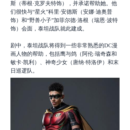
斯（蒂根·克罗夫特饰），并承诺帮助她。他
们很快与“星火”科里·安德斯（安娜·迪奥普
饰）和“野兽小子”加菲尔德·洛根（瑞恩·波特
饰）会面，泰坦战队就此建成。
剧中，泰坦战队将得到一些非常熟悉的DC漫
画人物的帮助，包括鹰与鸽（阿伦·瑞奇森和
敏卡·凯利）、神奇少女（唐纳·特洛伊）和末
日巡逻队。