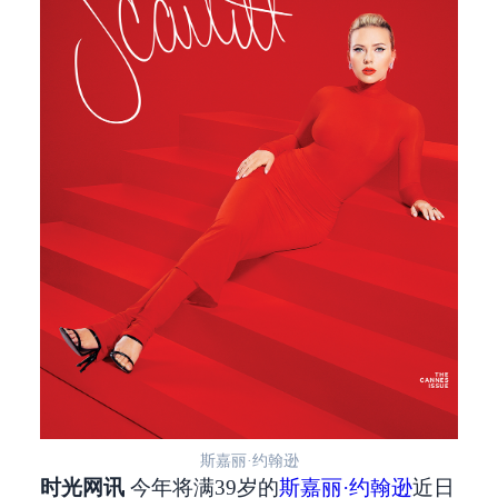
斯嘉丽·约翰逊
时光网讯
今年将满39岁的
斯嘉丽·约翰逊
近日