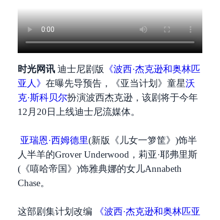
时光网讯
迪士尼剧版
《波西·杰克逊和奥林匹
亚人》
在曝先导预告，《亚当计划》童星
沃
克·斯科贝尔
扮演波西杰克逊，该剧将于今年
12月20日上线迪士尼流媒体。
亚瑞恩·西姆德里
(新版《儿女一箩筐》)饰半
人半羊的Grover Underwood，莉亚·耶弗里斯
(《嘻哈帝国》)饰雅典娜的女儿Annabeth
Chase。
这部剧集计划改编
《波西·杰克逊和奥林匹亚