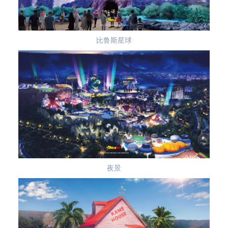
比鲁斯星球
夜景