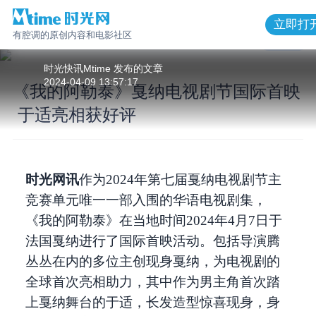
立即打
有腔调的原创内容和电影社区
1
/
4
时光快讯Mtime
发布的
文章
2024-04-09 13:57:17
《我的阿勒泰》戛纳电视剧节国际首映
于适亮相获好评
《我的阿勒泰》戛纳电视剧节国际首映
于适亮相获好评
时光网讯
作为2024年第七届戛纳电视剧节主
竞赛单元唯一一部入围的华语电视剧集，
《我的阿勒泰》在当地时间2024年4月7日于
法国戛纳进行了国际首映活动。包括导演腾
丛丛在内的多位主创现身戛纳，为电视剧的
全球首次亮相助力，其中作为男主角首次踏
上戛纳舞台的于适，长发造型惊喜现身，身