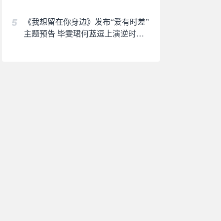
《我想留在你身边》发布“爱有时差”
主题预告 毕雯珺何蓝逗上演逆时虐
恋