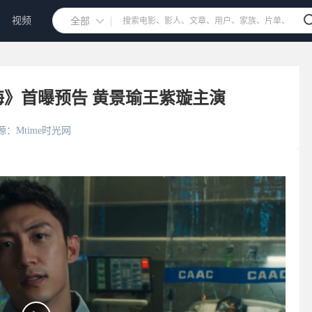
视频
全部
》首曝预告 黄景瑜王紫璇主演
源：Mtime时光网