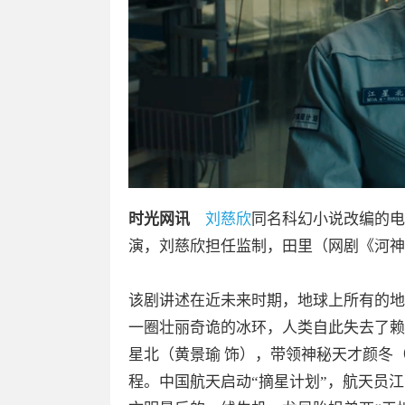
时光网讯
刘慈欣
同名科幻小说改编的电
演，刘慈欣担任监制，田里（网剧《河神
该剧讲述在近未来时期，地球上所有的地
一圈壮丽奇诡的冰环，人类自此失去了赖
星北（黄景瑜 饰），带领神秘天才颜冬
程。中国航天启动“摘星计划”，航天员