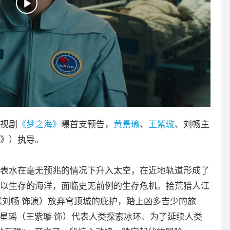
视剧
《梦之海》
曝首支预告，
黄景瑜
、
王紫璇
、刘畅主
》）执导。
表水在毫无预兆的情况下升入太空，在近地轨道形成了
以生存的海洋，面临史无前例的生存危机。拾荒猎人江
（刘畅 饰演）放弃穹顶城的庇护，踏上凶多吉少的旅
江星瑶（王紫璇 饰）代表人类探索冰环。为了延续人类