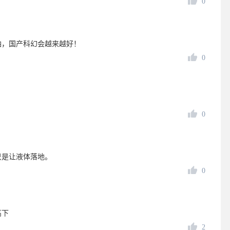
0
油，国产科幻会越来越好！
0
0
只是让液体落地。
0
高下
2