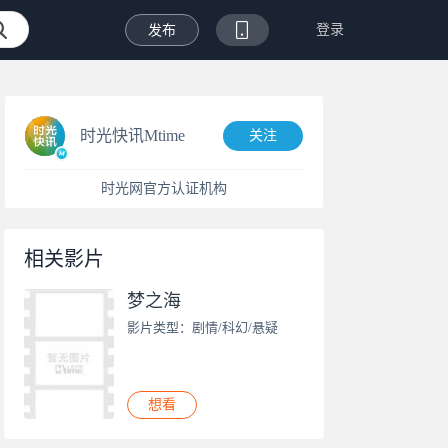
登录
发布
时光快讯Mtime
关注
时光网官方认证机构
相关影片
梦之海
影片类型：剧情/科幻/悬疑
想看