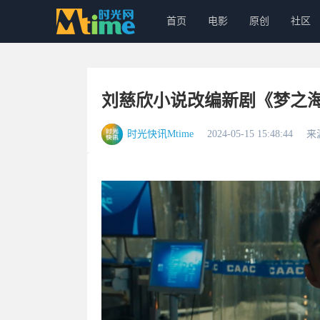
首页
电影
原创
社区
刘慈欣小说改编新剧《梦之海
时光快讯Mtime
2024-05-15 15:48:44
来