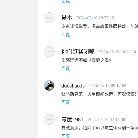
回复
昜朩
2024-05-16 10:35:16
少点谈情说爱，多点故事性跟特效，加
回复
你们赶紧闭嘴
2024-05-16 10:02:14
质感远远不如《寂静之海》
回复
duoshao1s
2024-05-16 09:17:08
让马斯克来，火星都能改造，何况仅仅
回复
零度1981
2024-05-16 02:43:08
有点意思，拍好了可以与三体网剧一争
回复