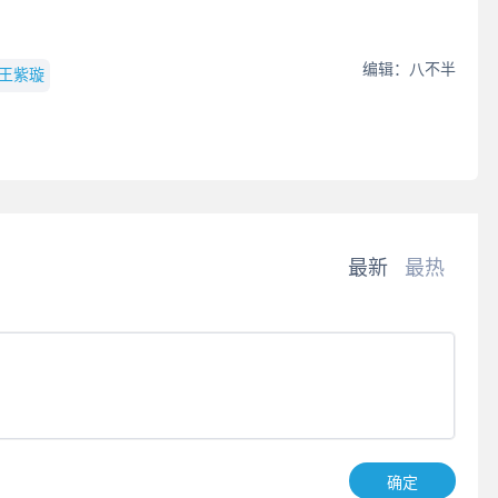
编辑：八不半
王紫璇
最新
最热
确定