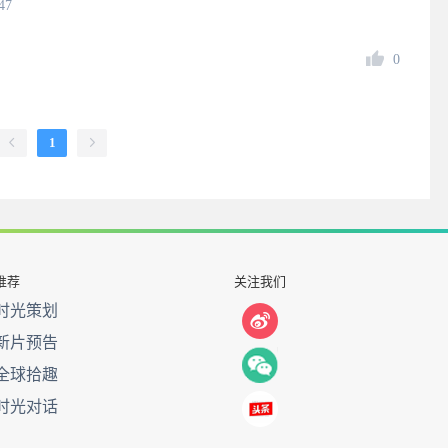
47
0
1
推荐
关注我们
时光策划
新片预告
全球拾趣
时光对话