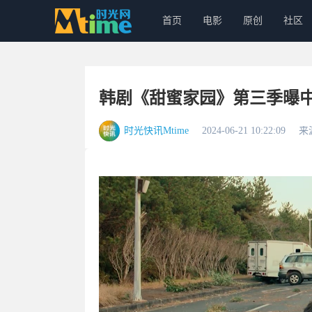
首页
电影
原创
社区
韩剧《甜蜜家园》第三季曝中字预告
时光快讯Mtime
2024-06-21 10:22:09
来