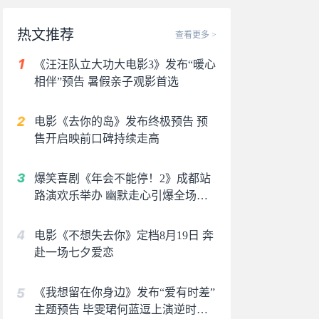
热文推荐
查看更多 >
《汪汪队立大功大电影3》发布“暖心
相伴”预告 暑假亲子观影首选
电影《去你的岛》发布终极预告 预
售开启映前口碑持续走高
爆笑喜剧《年会不能停！2》成都站
路演欢乐举办 幽默走心引爆全场共
鸣
电影《不想失去你》定档8月19日 奔
赴一场七夕爱恋
《我想留在你身边》发布“爱有时差”
主题预告 毕雯珺何蓝逗上演逆时虐