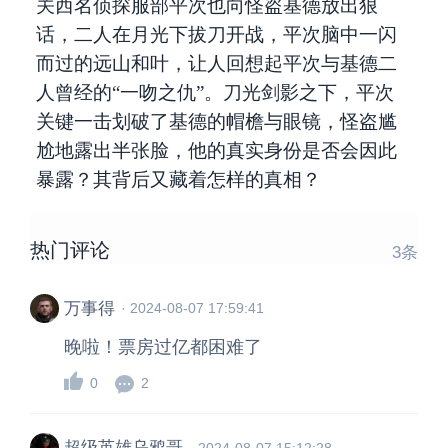
关西名侦探服部平次也向怪盗基德放出狠
话，二人在月光下拔刀开战，平次脑中一闪
而过的远山和叶，让人回想起平次与基德二
人曾经的“一吻之仇”。刀光剑影之下，平次
关键一击划破了基德的帽檐与眼镜，怪盗尴
尬地露出半张脸，他的真实身份是否会因此
暴露？其背后又藏着怎样的真相？
热门评论
3
条
万事得
·
2024-08-07 17:59:41
晚啦！票房过亿都困难了
0
2
超级英雄乌鸦哥
·
2024-08-07 15:12:28