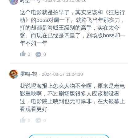
时空一号
·
2024-08-20 20:00:16
这个电影就是拍早了，其实应该和《狂热行
动》的boss对调一下。就路飞当年那实力，
打的却都是海贼王级别的高手，实在太夸
张。而现在已经是四皇了，剧场版boss却一
年不如一年
0
0
嘤鸣-鹤
·
2024-08-17 11:04:30
我说呢海报上怎么人物不全啊，原来是老电
影重映啊，不过剧场版很多人应该都没看
过，电影院上映到也无可厚非，在大银幕上
看观看更好
0
0