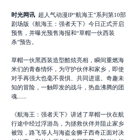
时光网讯
超人气动漫IP“航海王”系列第10部
剧场版《航海王：强者天下》今日正式开启
预售，并曝光预售海报和“草帽一伙西装
杀”预告。
草帽一伙黑西装造型酷炫亮相，瞬间重燃海
米们的青春情怀，为守护伙伴和家乡，即使
对手再强大也毫不畏惧、共同进退。奇趣未
知的冒险，一触即发的战斗，热血沸腾的团
魂......
《航海王：强者天下》讲述了草帽一伙在航
行途中经过浮游岛，为拯救伙伴并阻止家乡
被毁，路飞等人与海盗金狮子西奇正面对决