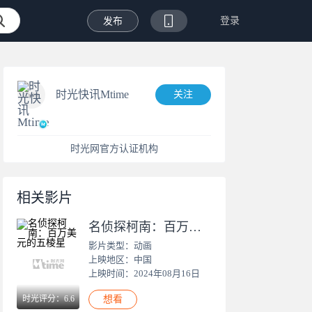
登录
发布
时光快讯Mtime
关注
时光网官方认证机构
相关影片
名侦探柯南：百万美元的五棱星
影片类型：动画
上映地区：中国
上映时间：2024年08月16日
时光评分：6.6
想看