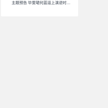
主题预告 毕雯珺何蓝逗上演逆时虐
恋