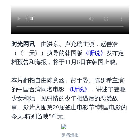
时光网讯
由洪京、卢允瑞主演，赵善浩
（《一天》）执导的韩国版
《听说》
发布定
档预告和海报，将于11月6日在韩国上映。
本片翻拍自由陈意涵、彭于晏、陈妍希主演
的中国台湾同名电影
《听说》
，讲述了聋哑
少女和她一见钟情的少年相遇后的恋爱故
事。影片入围第29届釜山电影节“韩国电影的
今天-特别首映”单元。
定档海报