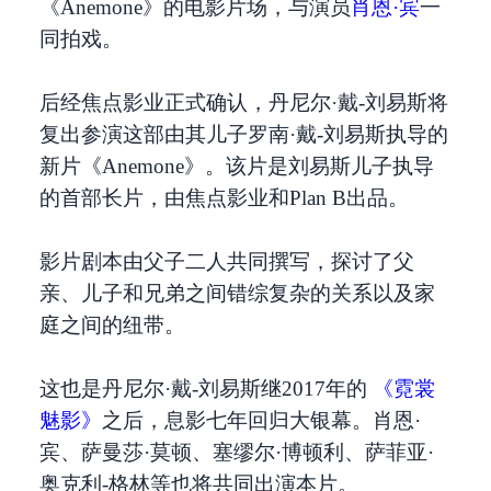
《Anemone》的电影片场，与演员
肖恩·宾
一
同拍戏。
后经焦点影业正式确认，丹尼尔·戴-刘易斯将
复出参演这部由其儿子罗南·戴-刘易斯执导的
新片《Anemone》。该片是刘易斯儿子执导
的首部长片，由焦点影业和Plan B出品。
影片剧本由父子二人共同撰写，探讨了父
亲、儿子和兄弟之间错综复杂的关系以及家
庭之间的纽带。
这也是丹尼尔·戴-刘易斯继2017年的
《霓裳
魅影》
之后，息影七年回归大银幕。肖恩·
宾、萨曼莎·莫顿、塞缪尔·博顿利、萨菲亚·
奥克利-格林等也将共同出演本片。