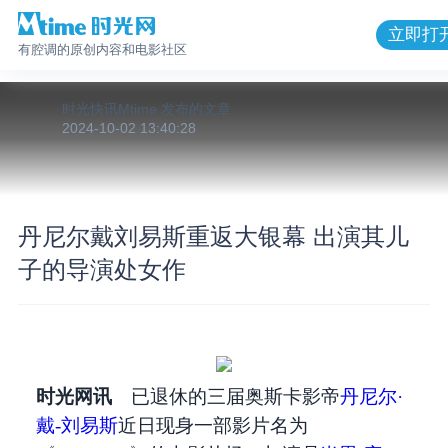
立即打
有腔调的原创内容和电影社区
时光快讯Mtime
发布的
文章
2024-10-02 13:40:28
丹尼尔戴刘易斯重返大银幕 出演其儿
子的导演处女作
时光网讯
已退休的三届奥斯卡影帝
丹尼尔·
戴-刘易斯
近日现身一部影片名为