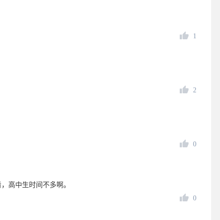
1
2
0
看，高中生时间不多啊。
0