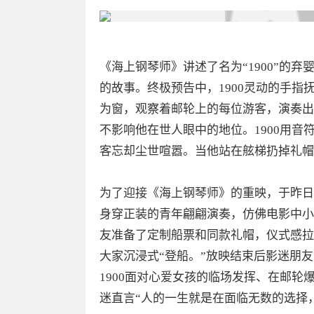
《海上钢琴师》讲述了名为“1900”的
的故事。终极预告中，1900灵动的手
为窗，观察着邮轮上的每位游客，演奏出
不影响他在世人眼中的地位。1900用
客忘却尘世喧嚣。当他站在舷梯扔掉礼帽
为了迎接《海上钢琴师》的重映，于昨日
身穿正装的青年翩翩演奏，仿佛电影中小
友准备了定制船票和同款礼帽，仪式感拉
大家沉浸式“登船。”放映结束后影迷朋
1900面对心爱女孩的临场发挥、在邮
迷直言“人的一生就是在面临无数的选择