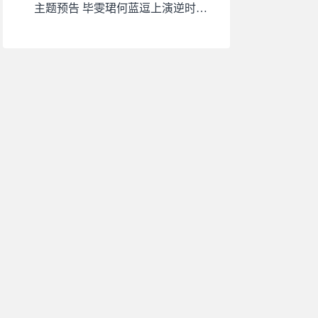
主题预告 毕雯珺何蓝逗上演逆时虐
恋