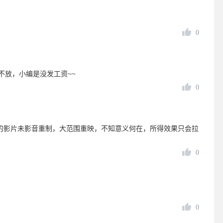
0
不放，小编是没发工资~~
0
前的影片未影音重制，大范围重映，不知意义何在，所得效果只会拉
0
0