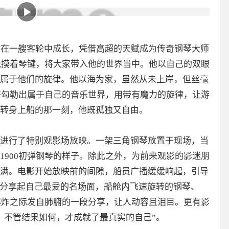
弃婴在一艘客轮中成长，凭借高超的天赋成为传奇钢琴大师
指抚摸着琴键，将大家带入他的世界当中。他以自己的双眼
属于他们的旋律。他以海为家，虽然从未上岸，但丝毫
音符勾勒出属于自己的音乐世界，用带有魔力的旋律，让游
转身上船的那一刻，他既孤独又自由。
进行了特别观影场放映。一架三角钢琴放置于现场，当
1900初弹钢琴的样子。除此之外，为前来观影的影迷朋
满。电影开始放映前的间隙，船员广播缓缓响起，引导
友分享起自己最爱的名场面，船舱内飞速旋转的钢琴、
轮爆炸之际发自肺腑的一段分享，让人动容且泪目。更有影
，不管结果如何，才成就了最真实的自己”。