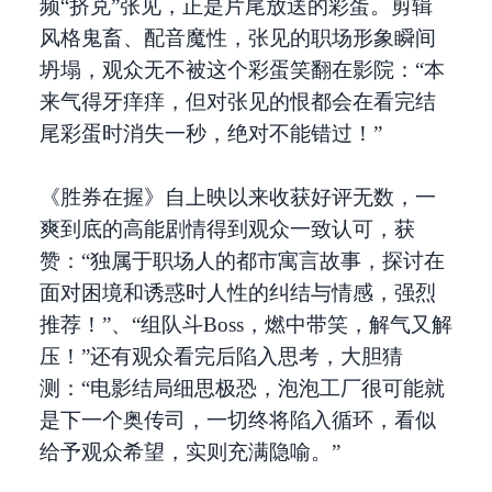
频“挤兑”张见，正是片尾放送的彩蛋。剪辑
风格鬼畜、配音魔性，张见的职场形象瞬间
坍塌，观众无不被这个彩蛋笑翻在影院：“本
来气得牙痒痒，但对张见的恨都会在看完结
尾彩蛋时消失一秒，绝对不能错过！”
《胜券在握》自上映以来收获好评无数，一
爽到底的高能剧情得到观众一致认可，获
赞：“独属于职场人的都市寓言故事，探讨在
面对困境和诱惑时人性的纠结与情感，强烈
推荐！”、“组队斗Boss，燃中带笑，解气又解
压！”还有观众看完后陷入思考，大胆猜
测：“电影结局细思极恐，泡泡工厂很可能就
是下一个奥传司，一切终将陷入循环，看似
给予观众希望，实则充满隐喻。”