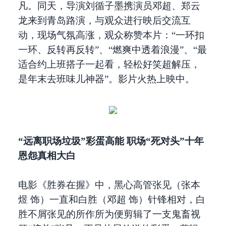
凡。同天，导演刘循子墨携演员邓超、郑云
龙来到青岛路演，与观众进行映后交流互
动，现场气氛高涨，观众称赞本片：“一环扣
一环、反转再反转”、“燃爽中透着浪漫”、“最
适合约上班搭子一起看，轻松好笑超解压，
是年末去班味儿神器”。影片火热上映中。
“远离职场垃圾”彩蛋高能 职场“死对头”十年
恩怨真相大白
电影《胜券在握》中，黑心高管张见（张本
煜 饰）一直和白胜（邓超 饰）针锋相对，白
胜不屑张见的所作所为便剪辑了一支鬼畜视