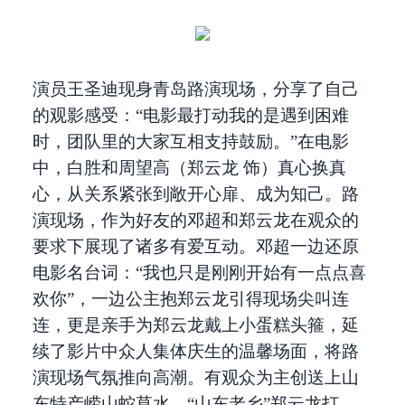
演员王圣迪现身青岛路演现场，分享了自己
的观影感受：“电影最打动我的是遇到困难
时，团队里的大家互相支持鼓励。”在电影
中，白胜和周望高（郑云龙 饰）真心换真
心，从关系紧张到敞开心扉、成为知己。路
演现场，作为好友的邓超和郑云龙在观众的
要求下展现了诸多有爱互动。邓超一边还原
电影名台词：“我也只是刚刚开始有一点点喜
欢你”，一边公主抱郑云龙引得现场尖叫连
连，更是亲手为郑云龙戴上小蛋糕头箍，延
续了影片中众人集体庆生的温馨场面，将路
演现场气氛推向高潮。有观众为主创送上山
东特产崂山蛇草水，“山东老乡”郑云龙打