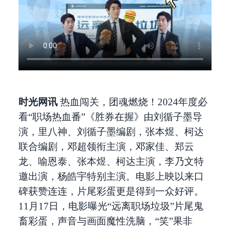
时光网讯
热血闯关，团魂燃烧！2024年度必
看“职场热血番”《胜券在握》由刘循子墨导
演，里八神、刘循子墨编剧，张本煜、柯达
联合编剧，邓超领衔主演，邓家佳、郑云
龙、喻恩泰、张本煜、柯达主演，李乃文特
邀出演，杨皓宇特别主演。电影上映以来口
碑获赞连连，片尾彩蛋更是得到一众好评。
11月17日，电影曝光“远离职场垃圾”片尾鬼
畜彩蛋，声音与画面魔性洗脑，“笑”果非