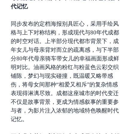
代记忆
同步发布的定档海报别具匠心，采用手绘风
格与上下对称结构，形成现代与80年代成都
的时空对话。上半部分现代都市背景下，成
年女儿与母亲背对而立的疏离感，与下半部
分80年代母亲骑车带女儿的幸福画面形成鲜
明对比。油画风格的粉红与粉蓝色云彩交织
铺陈，梦幻与现实碰撞，既温暖又略带感
伤，将母女间那种“相爱又相斥”的复杂情感
表现得淋漓尽致。成都这座城市的时代变迁
不仅是故事背景，更成为情感叙事的重要参
与者，为影片注入浓郁的地域特色唤醒时代
记忆。