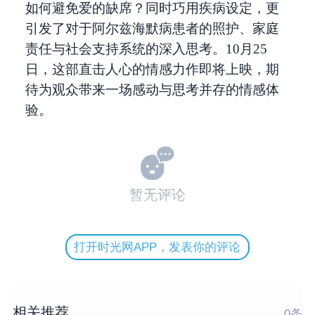
如何避免爱的缺席？同时巧用疾病设定，更
引发了对于阿尔兹海默病患者的照护、家庭
责任与社会支持系统的深入思考。10月25
日，这部直击人心的情感力作即将上映，期
待为观众带来一场感动与思考并存的情感体
验。
暂无评论
打开时光网APP，发表你的评论
相关推荐
0
条