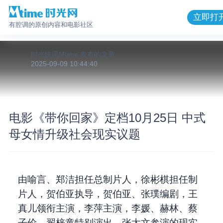
立即打
有腔调的原创内容和电影社区
时光快讯Mtime
发布的
文章
2025-09-09 10:44:40
电影《带你回家》定档10月25日 中式
母女情升级社会现实议题
由喻言、郑洁担任总制片人，徐彬棋担任制
片人，贺伯亚执导，贺伯亚、张璞编剧，王
真儿领衔主演，李萍主演，李媛、赫林、蔡
子伦、翟梓童特别演出，张太文参演的现实