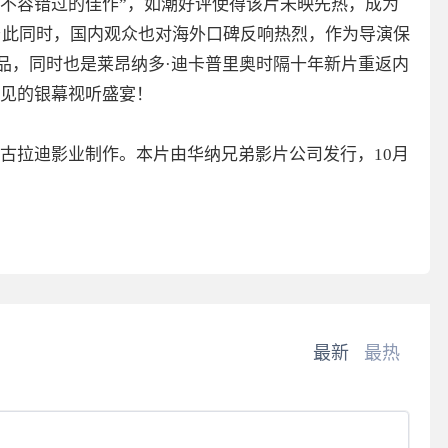
不容错过的佳作”，如潮好评使得该片未映先热，成为
。与此同时，国内观众也对海外口碑反响热烈，作为导演保
作品，同时也是莱昂纳多·迪卡普里奥时隔十年新片重返内
见的银幕视听盛宴！
古拉迪影业制作。本片由华纳兄弟影片公司发行，10月
最新
最热