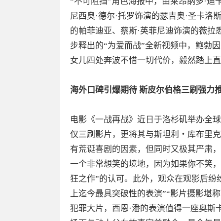
“不可阻挡”角色海报中，由莱昂纳多·迪
尼西奥·德尔·托罗饰演的瑟吉奥·圣卡洛
的帕菲迪亚、蔡斯·英菲尼迪饰演的薇拉
步释出的“为爱而战”全新视频中，鲍勃
女儿四处奔波不惜一切代价，毅然踏上直
海外口碑引爆期待 斯皮尔伯格三刷强力
电影《一战再战》近日于洛杉矶举办全球
仅三刷影片，更将其与斯坦利・库布里克
有荒诞喜剧的因素，但同时又极其严肃，
一个非常想笑的境地，因为如果你不笑，你
狂之作”的认可。此外，观众在观影后纷
上迄今最具突破性的表演”“影片摄影堪称
犯罪大片，西恩·潘的表演值得一座奥斯