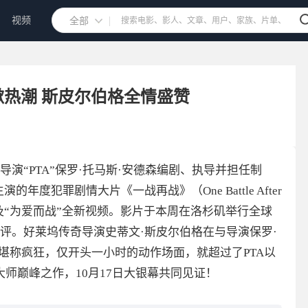
视频
全部
热潮 斯皮尔伯格全情盛赞
演“PTA”保罗·托马斯·安德森编剧、执导并担任制
度犯罪剧情大片《一战再战》（One Battle After
海报及“为爱而战”全新视频。影片于本周在洛杉矶举行全球
评。好莱坞传奇导演史蒂文·斯皮尔伯格在与导演保罗·
堪称疯狂，仅开头一小时的动作场面，就超过了PTA以
师巅峰之作，10月17日大银幕共同见证！