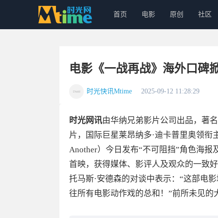
首页
电影
原创
社区
电影《一战再战》海外口碑掀
时光快讯Mtime
2025-09-12 11:28:29
时光网讯
由华纳兄弟影片公司出品，著名导
片，国际巨星莱昂纳多·迪卡普里奥领衔主演的年
Another）今日发布“不可阻挡”角色
首映，获得媒体、影评人及观众的一致好
托马斯·安德森的对谈中表示：“这部电影
往所有电影动作戏的总和！”前所未见的大