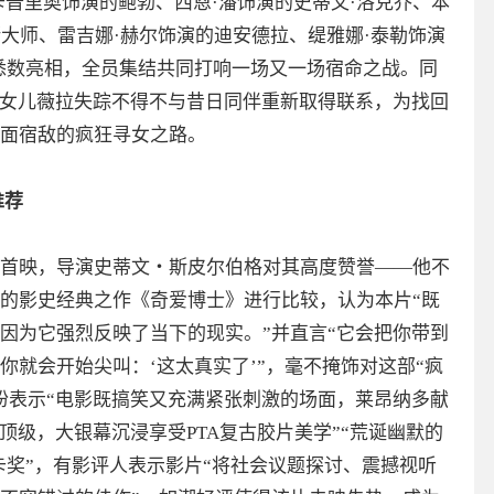
卡普里奥饰演的鲍勃、西恩·潘饰演的史蒂文·洛克乔、本
斯大师、雷吉娜·赫尔饰演的迪安德拉、缇雅娜·泰勒饰演
悉数亮相，全员集结共同打响一场又一场宿命之战。同
因女儿薇拉失踪不得不与昔日同伴重新取得联系，为找回
面宿敌的疯狂寻女之路。
推荐
首映，导演史蒂文・斯皮尔伯格对其高度赞誉——他不
的影史经典之作《奇爱博士》进行比较，认为本片“既
因为它强烈反映了当下的现实。”并直言“它会把你带到
就会开始尖叫：‘这太真实了’”，毫不掩饰对这部“疯
纷表示“电影既搞笑又充满紧张刺激的场面，莱昂纳多献
顶级，大银幕沉浸享受PTA复古胶片美学”“荒诞幽默的
卡奖”，有影评人表示影片“将社会议题探讨、震撼视听