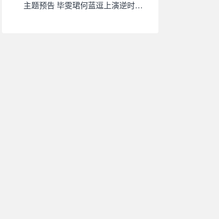
主题预告 毕雯珺何蓝逗上演逆时虐
恋