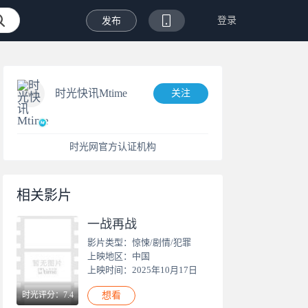
登录
发布
时光快讯Mtime
关注
时光网官方认证机构
相关影片
一战再战
影片类型：惊悚/剧情/犯罪
上映地区：中国
上映时间：2025年10月17日
时光评分：7.4
想看