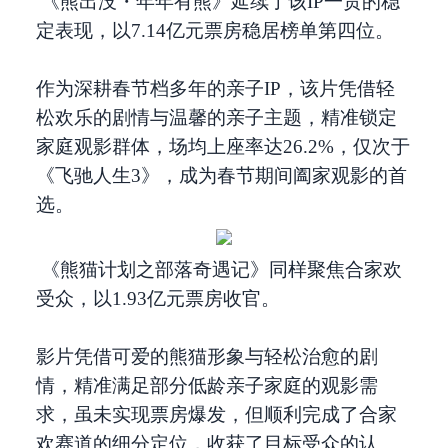
《熊出没・年年有熊》延续了该IP一贯的稳
定表现，以7.14亿元票房稳居榜单第四位。
作为深耕春节档多年的亲子IP，该片凭借轻
松欢乐的剧情与温馨的亲子主题，精准锁定
家庭观影群体，场均上座率达26.2%，仅次于
《飞驰人生3》，成为春节期间阖家观影的首
选。
《熊猫计划之部落奇遇记》同样聚焦合家欢
受众，以1.93亿元票房收官。
影片凭借可爱的熊猫形象与轻松治愈的剧
情，精准满足部分低龄亲子家庭的观影需
求，虽未实现票房爆发，但顺利完成了合家
欢赛道的细分定位，收获了目标受众的认