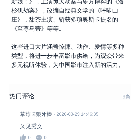
新娘！》，上演惊天劫案与多方博弈的《洛
杉矶劫案》，改编自经典文学的
《呼啸山
庄》
，甜茶主演、斩获多项奥斯卡提名的
《至尊马蒂》等等。
这些进口大片涵盖惊悚、动作、爱情等多种
类型，将进一步丰富影市供给，为观众带来
多元视听体验，为中国影市注入新的活力。
热门评论
9
条
草莓味狼牙棒
·
2026-03-29 14:46:35
又见秀文
0
0