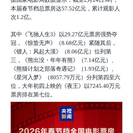
本届春节档总票房达57.52亿元，累计观影人
次1.2亿。
其中《飞驰人生3》以29.27亿元票房强势夺
冠，《惊蛰无声》（8.68亿元）紧随其后，
《镖人：风起大漠》（8.06亿元）位列第
三，《熊出没・年年有熊》（7.14亿元）、
《熊猫计划之部落奇遇记》（1.93亿元）、
《星河入梦》（8057.79万元）分列第四至六
位，大年初四上映的《
夜王
》以7245.40万元
票房排在第七位。