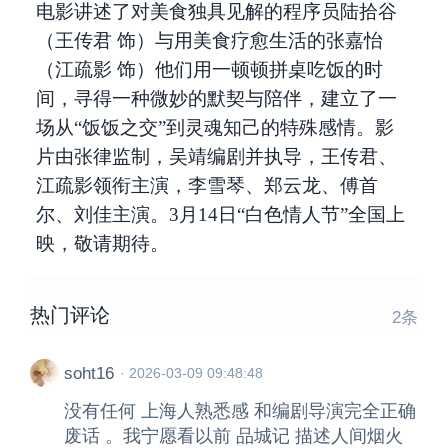
电影讲述了对美食独具见解的程序员陆拾谷
（王传君 饰）与用美食疗愈生活的张嘉怡
（江疏影 饰）他们用一顿顿拼桌吃饭的时
间，寻得一种微妙的默契与陪伴，建立了一
场从“饭饭之交”到灵魂知己的特殊感情。影
片由张律监制，吴靖编剧并执导，王传君、
江疏影领衔主演，李雪琴、郑云龙、傅首
尔、刘佳主演。3月14日“白色情人节”全国上
映，敬请期待。
热门评论
2
条
soht16
·
2026-03-09 09:48:48
没有任何 上海人熟悉感 和编剧导演完全正确
废话 。我宁愿看以前 品城记 描述人间烟火