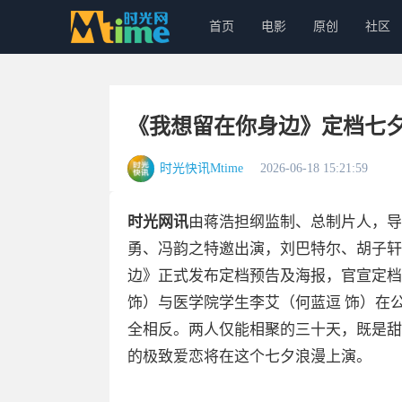
首页
电影
原创
社区
《我想留在你身边》定档七夕
时光快讯Mtime
2026-06-18 15:21:59
时光网讯
由蒋浩担纲监制、总制片人，导
勇、冯韵之特邀出演，刘巴特尔、胡子轩
边》正式发布定档预告及海报，官宣定档
饰）与医学院学生李艾（何蓝逗 饰）在
全相反。两人仅能相聚的三十天，既是甜
的极致爱恋将在这个七夕浪漫上演。