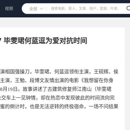
视频
全部
 毕雯珺何蓝逗为爱对抗时间
演相国强操刀，毕雯珺、何蓝逗领衔主演，王砚辉、侯
主演，王勉、段博文友情出演的电影《我想留在你身
8月19日。故事讲述了古建筑修复师江南山（毕雯珺
公交车上一见钟情，却在热恋中发现彼此的时间流向完
蜜的倒计时，也是无法逆转的终极宿命，一场不问结果