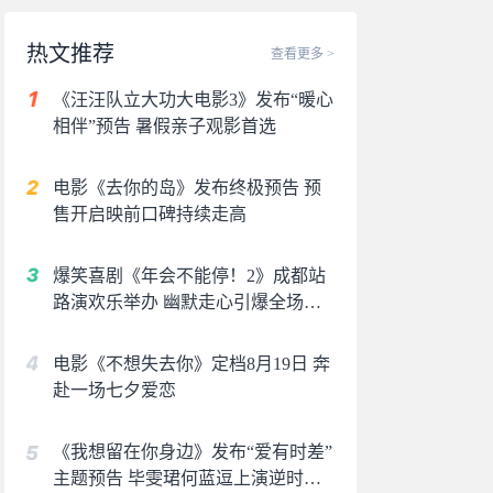
热文推荐
查看更多 >
《汪汪队立大功大电影3》发布“暖心
相伴”预告 暑假亲子观影首选
电影《去你的岛》发布终极预告 预
售开启映前口碑持续走高
爆笑喜剧《年会不能停！2》成都站
路演欢乐举办 幽默走心引爆全场共
鸣
电影《不想失去你》定档8月19日 奔
赴一场七夕爱恋
《我想留在你身边》发布“爱有时差”
主题预告 毕雯珺何蓝逗上演逆时虐