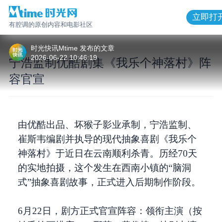
立即打
有腔调的原创内容和电影社区
1
/
9
时光快讯Mtime
发布的
文章
2026-06-22 10:46:19
宁浩监制优酷剧集《我乐个神落村》阵
容官宣
宁浩监制优酷剧集《我乐个神落村》阵
容官宣
由优酷出品、坏猴子影业承制，宁浩监制、
崔斯韦编剧并执导的现代抽象喜剧《我乐个
神落村》于近日在云南顺利杀青。历经70天
的实地拍摄，这个发生在西南小镇的“脑洞
式”抽象喜剧故事，正式进入后期制作阶段。
6月22日，剧方正式官宣阵容：领衔主演（按