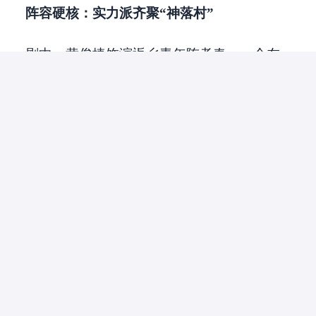
阵容硬核：实力派齐聚“神落村”
剧中，黄俊捷饰演返乡青年陈孝春，一个在
都市受挫后回到故乡、试图用非常规手段重
启人生的复杂角色；邢菲饰演高智商少女张
春呐，背负债务、被迫返乡搞钱，成为故事
的关键推动者。王景春饰演小镇酒店老板董
礼貌，荒诞操作不断；田雨饰演乡镇警察张
抗美，冷静克制，是剧中的秩序维护者；黄
觉饰演江湖人士洗白范，反差感十足；赵达
塑造终极反派黄政才。此外，陈雨浓、郭欣
禹、赵振宇也将在剧中贡献精彩表演。
杀青
发布特别视频，AI脚本
延续
剧集
“抽
象”气质