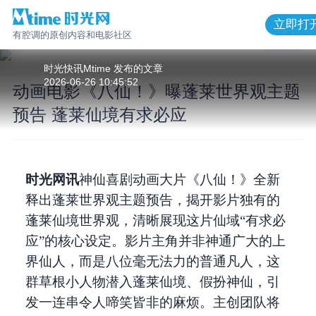
立即打
有腔调的原创内容和电影社区
1
/
5
时光快讯Mtime
发布的
文章
2026-06-26 10:45:52
动画电影《八仙！》曝蓬莱世界观主题
预告 蓬莱仙境有求必应
动画电影《八仙！》曝蓬莱世界观主题
预告 蓬莱仙境有求必应
时光网讯
神仙喜剧动画大片《八仙！》全新
释出蓬莱世界观主题预告，揭开影片独有的
蓬莱仙境世界观，清晰展现这片仙域“有求必
应”的核心设定。影片主角并非神通广大的上
界仙人，而是八位毫无法力的普通凡人，这
群草根小人物潜入蓬莱仙境、假扮神仙，引
发一连串令人啼笑皆非的麻烦。主创团队将