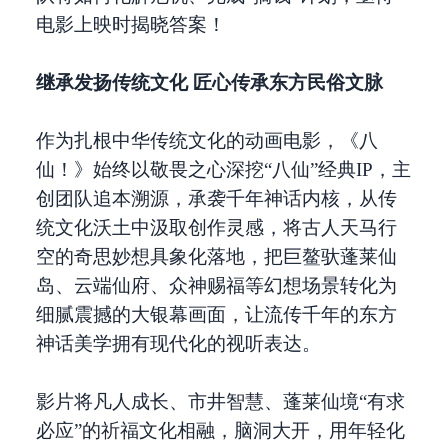
电影上映时揭晓答案！
继承发扬
传统
文化
匠心传承东方民俗文脉
作为扎根中华传统文化的动画电影，《八
仙！》始终以敬畏之心深挖“八仙”经典IP，主
创团队追本溯源，承袭千年神话内核，从传
统文化沃土中汲取创作灵感，将古人天马行
空的奇思妙想具象化落地，把巨鳌驮蓬莱仙
岛、云端仙府、众神赐福等幻想场景转化为
细腻震撼的大银幕画面，让流传千年的东方
神话美学拥有现代化的视听表达。
影片将凡人成长、市井智慧、蓬莱仙境“有求
必应”的祈福文化相融，脑洞大开，用年轻化