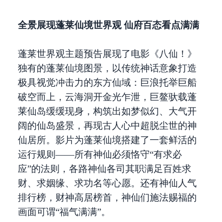
全景
展现
蓬莱
仙境
世界观 仙府百态
看点满满
蓬莱世界观主题预告展现了电影《八仙！》
独有的蓬莱仙境图景，以传统神话意象打造
极具视觉冲击力的东方仙域：巨浪托举巨船
破空而上，云海洞开金光乍泄，巨鳌驮载蓬
莱仙岛缓缓现身，构筑出如梦似幻、大气开
阔的仙岛盛景，再现古人心中超脱尘世的神
仙居所。影片为蓬莱仙境搭建了一套鲜活的
运行规则——所有神仙必须恪守“有求必
应”的法则，各路神仙各司其职满足百姓求
财、求姻缘、求功名等心愿。还有神仙人气
排行榜，财神高居榜首，神仙们施法赐福的
画面可谓“福气满满”。