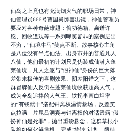
仙岛之上竟也有充满烟火气的职场日常，神
仙管理员666号曹国舅惊喜出镜，神仙管理员
要应对各种奇葩难题：偷功德箱、离谱许
愿、回收道观等一系列啼笑皆非的案例层出
不穷，“仙境牛马”笑点不断。故事核心主角
是八位没有半点仙法、出身市井的普通凡人
八仙，他们最初的计划只是伪装成仙潜入蓬
莱仙境，凡人之躯与“假神仙”身份的巨大落
差带来极佳的喜剧效果。阴差阳错之下，这
群冒牌仙人反倒在蓬莱仙境收获超高人气，
成为全岛追捧的人气王。铁拐李直白坦率
的“有钱就干”搭配钟离权温情救场，反差笑
点拉满。片尾吕洞宾与钟离权的对话透露“假
扮神仙是死罪”，抛出重磅悬念，这群草根小
队将如何化解危机、完成“搞钱”计划，亟待