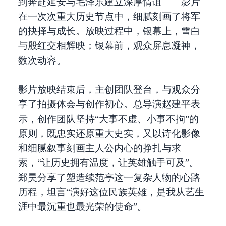
到奔赴延安与毛泽东建立深厚情谊——影片
在一次次重大历史节点中，细腻刻画了将军
的抉择与成长。放映过程中，银幕上，雪白
与殷红交相辉映；银幕前，观众屏息凝神，
数次动容。
影片放映结束后，主创团队登台，与观众分
享了拍摄体会与创作初心。总导演赵建平表
示，创作团队坚持“大事不虚、小事不拘”的
原则，既忠实还原重大史实，又以诗化影像
和细腻叙事刻画主人公内心的挣扎与求
索，“让历史拥有温度，让英雄触手可及”。
郑昊分享了塑造续范亭这一复杂人物的心路
历程，坦言“演好这位民族英雄，是我从艺生
涯中最沉重也最光荣的使命”。