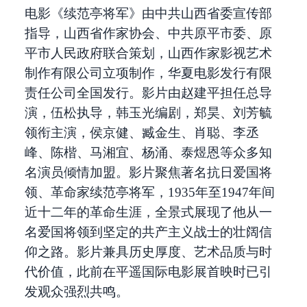
电影《续范亭将军》由中共山西省委宣传部
指导，山西省作家协会、中共原平市委、原
平市人民政府联合策划，山西作家影视艺术
制作有限公司立项制作，华夏电影发行有限
责任公司全国发行。影片由赵建平担任总导
演，伍松执导，韩玉光编剧，郑昊、刘芳毓
领衔主演，侯京健、臧金生、肖聪、李丞
峰、陈楷、马湘宜、杨涌、泰煜恩等众多知
名演员倾情加盟。影片聚焦著名抗日爱国将
领、革命家续范亭将军，1935年至1947年间
近十二年的革命生涯，全景式展现了他从一
名爱国将领到坚定的共产主义战士的壮阔信
仰之路。影片兼具历史厚度、艺术品质与时
代价值，此前在平遥国际电影展首映时已引
发观众强烈共鸣。