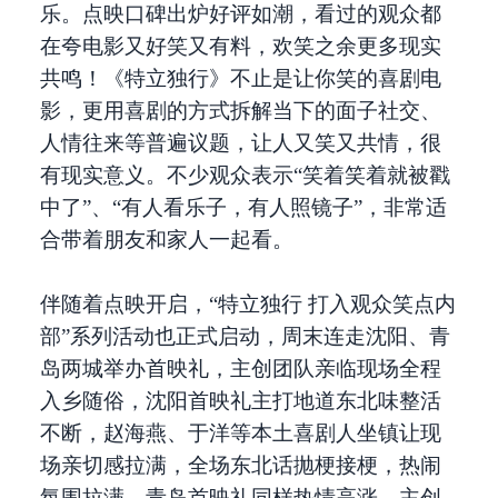
乐。点映口碑出炉好评如潮，看过的观众都
在夸电影又好笑又有料，欢笑之余更多现实
共鸣！《特立独行》不止是让你笑的喜剧电
影，更用喜剧的方式拆解当下的面子社交、
人情往来等普遍议题，让人又笑又共情，很
有现实意义。不少观众表示“笑着笑着就被戳
中了”、“有人看乐子，有人照镜子”，非常适
合带着朋友和家人一起看。
伴随着点映开启，“特立独行 打入观众笑点内
部”系列活动也正式启动，周末连走沈阳、青
岛两城举办首映礼，主创团队亲临现场全程
入乡随俗，沈阳首映礼主打地道东北味整活
不断，赵海燕、于洋等本土喜剧人坐镇让现
场亲切感拉满，全场东北话抛梗接梗，热闹
氛围拉满。青岛首映礼同样热情高涨，主创