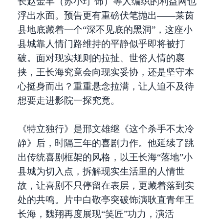
长赵金丰（苏小玎 饰）等人编织的利益网也
浮出水面。预告更有重磅伏笔抛出——莱茵
县地底藏着一个“深不见底的黑洞”，这座小
县城靠人情门路维持的平静似乎即将被打
破。面对现实规则的拉扯、世俗人情的裹
挟，王长海究竟会向现实妥协，还是坚守本
心挺身而出？重重悬念拉满，让人迫不及待
想要走进影院一探究竟。
《特立独行》是邢文雄继《这个杀手不太冷
静》后，时隔三年的喜剧力作。他延续了跳
出传统喜剧框架的风格，以王长海“落地”小
县城为切入点，拆解现实生活里的人情世
故，让喜剧不只停留在表层，更藏着落到实
处的共鸣。片中白敬亭突破饰演耿直青年王
长海，魏翔再度展现“笑匠”功力，演活