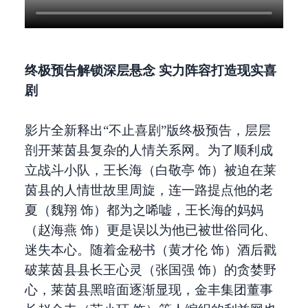
终极预告解锁深层悬念 实力阵容打造现实喜
剧
影片全新释出“不止喜剧”版终极预告，层层
剖开莱茵县复杂的人情关系网。为了顺利成
立战斗小队，王长海（白敬亭 饰）被迫在莱
茵县的人情世故里周旋，连一路提点他的老
夏（魏翔 饰）都为之唏嘘，王长海的妈妈
（赵海燕 饰）更是误以为他已被世俗同化、
迷失本心。随着金秘书（黄才伦 饰）酒后戳
破莱茵县县长王心灵（张国强 饰）的贪婪野
心，莱茵县黑暗面逐渐显现，金丰集团董事