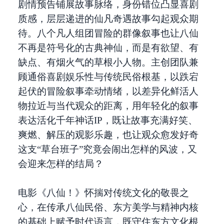
剧情预告铺展故事脉络，身份错位凸显喜剧
质感，层层递进的仙凡奇遇故事勾起观众期
待。八个凡人组团冒险的群像叙事也让八仙
不再是符号化的古典神仙，而是有欲望、有
缺点、有烟火气的草根小人物。主创团队兼
顾通俗喜剧娱乐性与传统民俗根基，以跌宕
起伏的冒险叙事牵动情绪，以差异化鲜活人
物拉近与当代观众的距离，用年轻化的叙事
表达活化千年神话IP，既让故事充满好笑、
爽燃、解压的观影乐趣，也让观众愈发好奇
这支“草台班子”究竟会闹出怎样的风波，又
会迎来怎样的结局？
电影《八仙！》怀揣对传统文化的敬畏之
心，在传承八仙民俗、东方美学与精神内核
的基础上赋予时代语言，既守住东方文化根