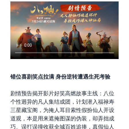
错位喜剧笑点拉满 身份逆转遭遇生死考验
剧情预告揭开影片好笑高燃故事主线：八位
个性迥异的凡人集结成团，计划潜入福禄寿
三星藏宝阁，为掩人耳目索性假扮仙人开设
道观，本是用来遮掩图谋的伪装，却弄拙成
巧、误打误撞收获全城百姓追捧，真假仙人