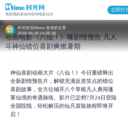
立即打
有腔调的原创内容和电影社区
1
/
5
时光快讯Mtime
发布的
文章
2026-06-30 14:35:30
动画电影《八仙！》曝剧情预告 凡人
斗神仙错位喜剧爽燃暑期
动画电影《八仙！》曝剧情预告 凡人斗
神仙错位喜剧爽燃暑期
神仙喜剧动画大片《八仙！》今日重磅释出
全新剧情预告片，解锁充满反差笑点的错位
喜剧故事，全方位铺开八个草根凡人勇闯蓬
莱仙境的奇遇脉络。影片已定档7月24日登陆
全国院线，轻松解压的仙凡冒险旅程即将开
启！