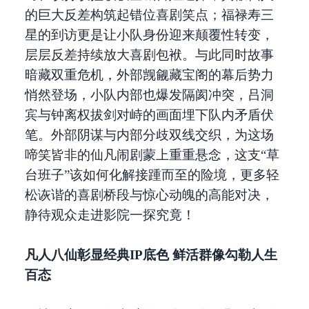
的巨大反差构筑起错位喜剧笑点；福禄寿三
星的到访更是让小队身份迎来颠覆性转变，
层层反差持续放大喜剧包袱。与此同时故事
暗藏双重危机，外部觊觎藏宝阁的幕后势力
悄然登场，小队内部也爆发隔阂冲突，吕洞
宾与钟离权拔剑对峙的画面埋下队内矛盾伏
笔。外部阴谋与内部分歧双线交织，为这场
啼笑皆非的仙凡闹剧蒙上重重悬念，这支“草
台班子”该如何化解接踵而至的险境，更多轻
松诙谐的喜剧桥段与惊心动魄的高能对决，
静待观众走进影院一探究竟！
凡人八仙彰显经典IP底色 鲜活群像勾勒人生
百态