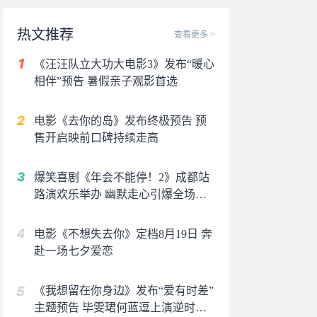
热文推荐
查看更多 >
《汪汪队立大功大电影3》发布“暖心
相伴”预告 暑假亲子观影首选
电影《去你的岛》发布终极预告 预
售开启映前口碑持续走高
爆笑喜剧《年会不能停！2》成都站
路演欢乐举办 幽默走心引爆全场共
鸣
电影《不想失去你》定档8月19日 奔
赴一场七夕爱恋
《我想留在你身边》发布“爱有时差”
主题预告 毕雯珺何蓝逗上演逆时虐