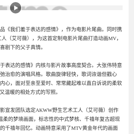
品《我们羞于表达的感情》，作为电影片尾曲。同时携
工人（艾可薇），为这首定制电影片尾曲打造动画MV，
喜剧下的父子真情。
于表达的感情》内核与影片故事高度契合。大张伟特意
弛治愈的演唱风格。歌曲旋律轻快，歌词诙谐但戳心
内心，面对至亲至爱时、常常藏起难以直白诉说的柔软
扭又温暖的相处方式的写照。
影宣发团队选定AKWW野生艺术工人（艾可薇）创作
温柔的梦境画面，标志性的中式梦核、千禧年复古超现
的千禧年回忆。动画特意采用了MTV黄金年代的画面