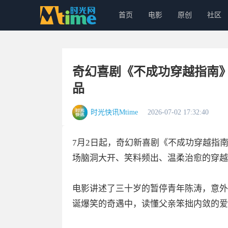
首页
电影
原创
社区
奇幻喜剧《不成功穿越指南》
品
时光快讯Mtime
2026-07-02 17:32:40
7月2日起，奇幻新喜剧《不成功穿越指
场脑洞大开、笑料频出、温柔治愈的穿越
电影讲述了三十岁的暂停青年陈涛，意外
诞爆笑的奇遇中，读懂父亲笨拙内敛的爱