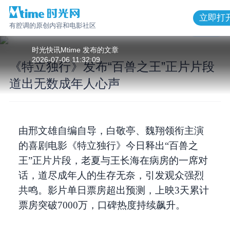
立即打
有腔调的原创内容和电影社区
1
/
5
时光快讯Mtime
发布的
文章
2026-07-06 11:32:09
《特立独行》发布“百兽之王”正片片段
道出无数成年人心声
《特立独行》发布“百兽之王”正片片段
道出无数成年人心声
由邢文雄自编自导，白敬亭、魏翔领衔主演
的喜剧电影《特立独行》今日释出“百兽之
王”正片片段，老夏与王长海在病房的一席对
话，道尽成年人的生存无奈，引发观众强烈
共鸣。影片单日票房超出预测，上映3天累计
票房突破7000万，口碑热度持续飙升。