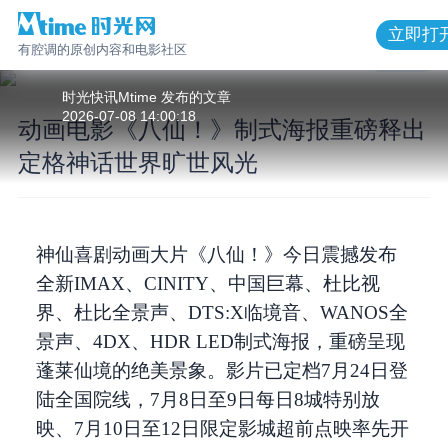
立即打
有腔调的原创内容和电影社区
1
/
8
时光快讯Mtime
发布的
文章
2026-07-08 14:00:18
动画电影《八仙！》制式海报重磅释出
定格神话世界旷世风光
动画电影《八仙！》制式海报重磅释出
定格神话世界旷世风光
神仙喜剧动画大片《八仙！》今日震撼发布
全新IMAX、CINITY、中国巨幕、杜比视
界、杜比全景声、DTS:X临境音、WANOS全
景声、4DX、HDR LED制式海报，重磅呈现
蓬莱仙境的绝美景象。影片已定档7月24日登
陆全国院线，7月8日至9日每日8城特别放
映、7月10日至12日限定影城超前点映率先开