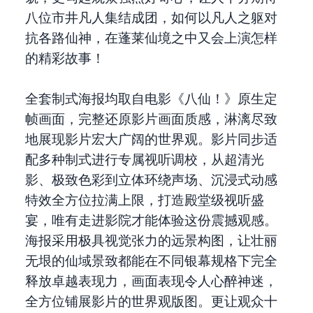
八位市井凡人集结成团，如何以凡人之躯对
抗各路仙神，在蓬莱仙境之中又会上演怎样
的精彩故事！
全套制式海报均取自电影《八仙！》原生定
帧画面，完整还原影片画面质感，淋漓尽致
地展现影片宏大广阔的世界观。影片同步适
配多种制式进行专属视听调校，从超清光
影、极致色彩到立体环绕声场、沉浸式动感
特效全方位拉满上限，打造殿堂级视听盛
宴，唯有走进影院才能体验这份震撼观感。
海报采用极具视觉张力的远景构图，让壮丽
无垠的仙域景致都能在不同银幕规格下完全
释放卓越表现力，画面表现令人心醉神迷，
全方位铺展影片的世界观版图。更让观众十