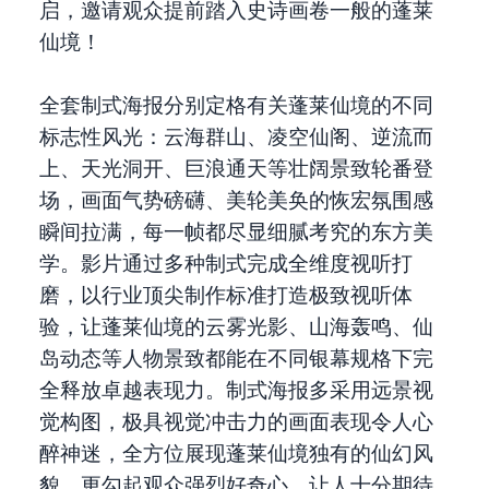
启，邀请观众提前踏入史诗画卷一般的蓬莱
仙境！
全套制式海报分别定格有关蓬莱仙境的不同
标志性风光：云海群山、凌空仙阁、逆流而
上、天光洞开、巨浪通天等壮阔景致轮番登
场，画面气势磅礴、美轮美奂的恢宏氛围感
瞬间拉满，每一帧都尽显细腻考究的东方美
学。影片通过多种制式完成全维度视听打
磨，以行业顶尖制作标准打造极致视听体
验，让蓬莱仙境的云雾光影、山海轰鸣、仙
岛动态等人物景致都能在不同银幕规格下完
全释放卓越表现力。制式海报多采用远景视
觉构图，极具视觉冲击力的画面表现令人心
醉神迷，全方位展现蓬莱仙境独有的仙幻风
貌，更勾起观众强烈好奇心，让人十分期待