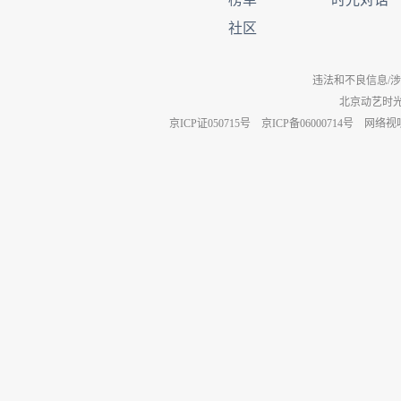
社区
违法和不良信息/涉未成年
北京动艺时
京ICP证050715号
京ICP备06000714号
网络视听