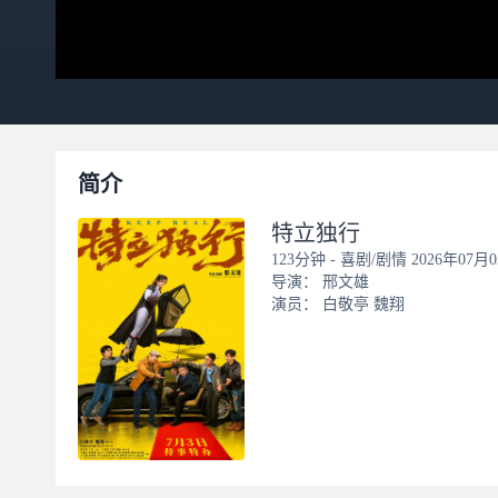
简介
特立独行
123分钟
-
喜剧/剧情
2026年07
导演：
邢文雄
演员：
白敬亭
魏翔