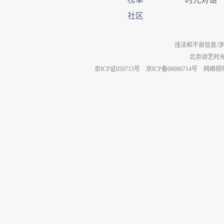
社区
违法和不良信息/涉未成年
北京动艺时
京ICP证050715号
京ICP备06000714号
网络视听