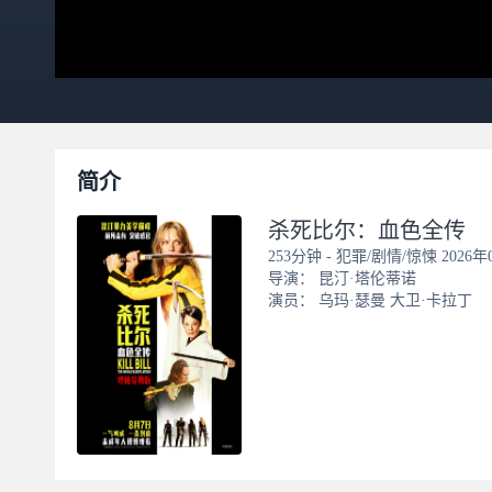
简介
杀死比尔：血色全传
253分钟
-
犯罪/剧情/惊悚
2026
导演：
昆汀·塔伦蒂诺
演员：
乌玛·瑟曼
大卫·卡拉丁