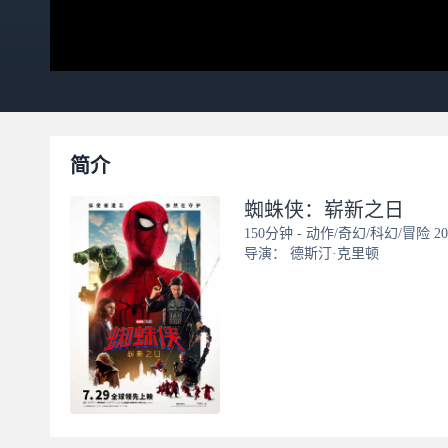
简介
蜘蛛侠：崭新之日
150分钟
-
动作/奇幻/科幻/冒险
2
导演：
德斯汀·克里顿