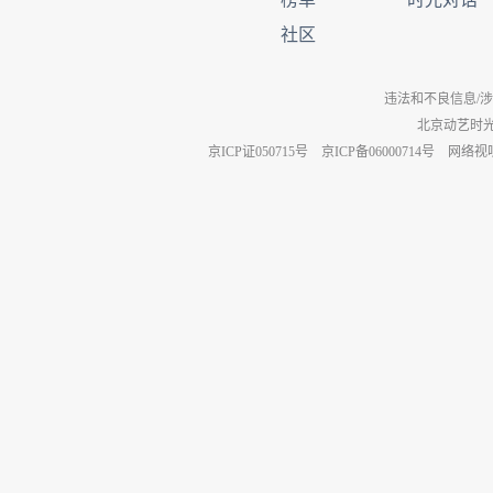
社区
违法和不良信息/涉未成年
北京动艺时
京ICP证050715号
京ICP备06000714号
网络视听